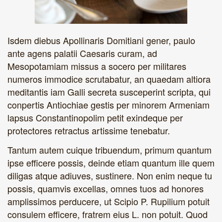
Isdem diebus Apollinaris Domitiani gener, paulo
ante agens palatii Caesaris curam, ad
Mesopotamiam missus a socero per militares
numeros immodice scrutabatur, an quaedam altiora
meditantis iam Galli secreta susceperint scripta, qui
conpertis Antiochiae gestis per minorem Armeniam
lapsus Constantinopolim petit exindeque per
protectores retractus artissime tenebatur.
Tantum autem cuique tribuendum, primum quantum
ipse efficere possis, deinde etiam quantum ille quem
diligas atque adiuves, sustinere. Non enim neque tu
possis, quamvis excellas, omnes tuos ad honores
amplissimos perducere, ut Scipio P. Rupilium potuit
consulem efficere, fratrem eius L. non potuit. Quod