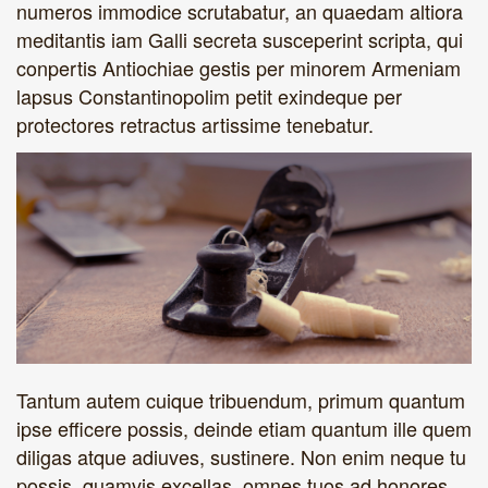
numeros immodice scrutabatur, an quaedam altiora
meditantis iam Galli secreta susceperint scripta, qui
conpertis Antiochiae gestis per minorem Armeniam
lapsus Constantinopolim petit exindeque per
protectores retractus artissime tenebatur.
Tantum autem cuique tribuendum, primum quantum
ipse efficere possis, deinde etiam quantum ille quem
diligas atque adiuves, sustinere. Non enim neque tu
possis, quamvis excellas, omnes tuos ad honores