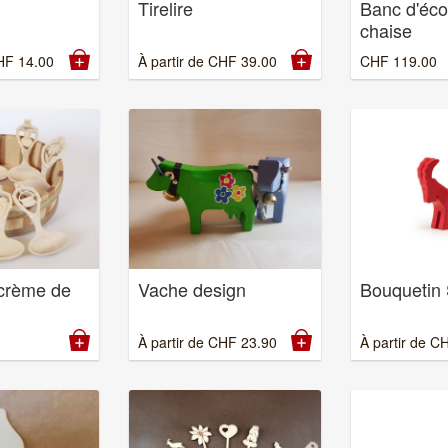
Tirelire
Banc d'éco
chaise
HF
14.00
À partir de
CHF
39.00
CHF
119.00
 crème de
Vache design
Bouquetin 
À partir de
CHF
23.90
À partir de
C