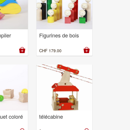
piler
Figurines de bois
CHF
179.00
quet coloré
télécabine