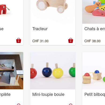
se
Chats à em
Tracteur
CHF
38.00
CHF
31.00
plète
Mini-toupie boule
Petit bilbo