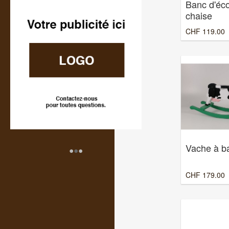
Banc d'éc
chaise
CHF
119.00
•
•
•
Vache à b
CHF
179.00