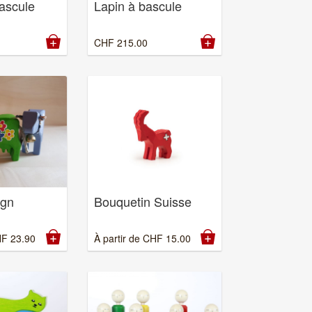
ascule
Lapin à bascule
CHF
215.00
ign
Bouquetin Suisse
HF
23.90
À partir de
CHF
15.00