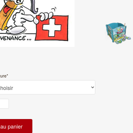
vure
*