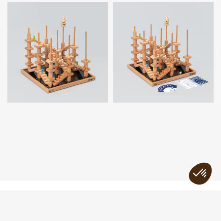
Impressum
Contacter
Newsletter
Politique de confidentialité
© 2023 - l’Objet Bois Sàrl - réalisé par
format-z