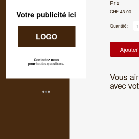
Prix
CHF
43.00
Quantité:
Vous aim
avec vo
•
•
•