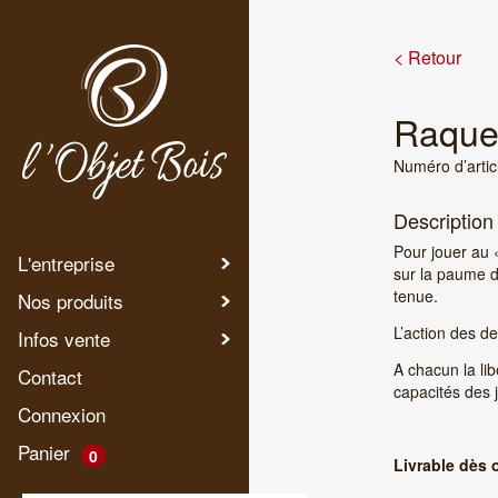
< Retour
Raque
Numéro d’artic
Description
Pour jouer au «
L'entreprise
sur la paume d
tenue.
Nos produits
L’action des deu
Infos vente
A chacun la li
Contact
capacités des 
Connexion
Panier
0
Livrable dès 